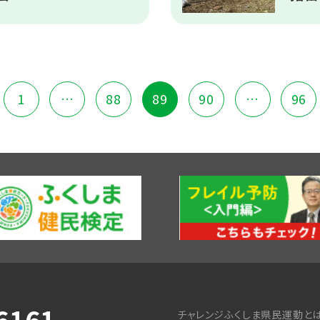
前の
1
ペー
…
88
ペー
89
ペー
90
ペー
…
96
ペー
ジへ
ジへ
ジへ
ジへ
ジへ
6161
チャレンジふくしま県民運動と