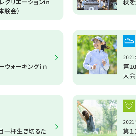
レクリエーションin
秋を
体験会）
202
ミーウォーキングｉｎ
第2
大会
202
 目一杯生き切るた
第１