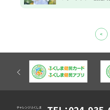
投
<
稿
の
ナ
ビ
ゲ
ー
シ
ョ
ン
TEL：024-935-
チャレンジふくしま