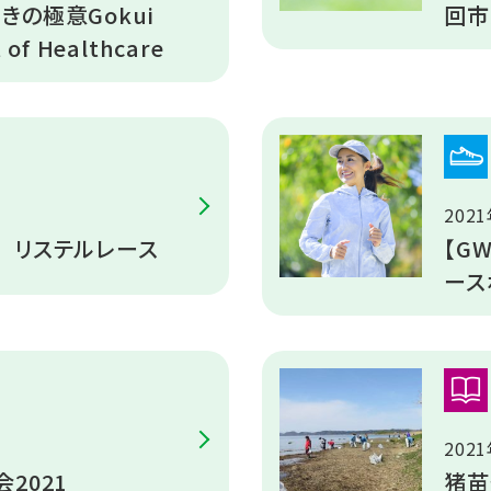
きの極意Gokui
回市
t of Healthcare
202
 リステルレース
【G
ース
202
2021
猪苗