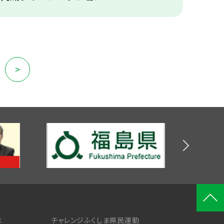
ペー
>
次の
ジへ
ペー
ジへ
は
チャレンジふくしま県民運動