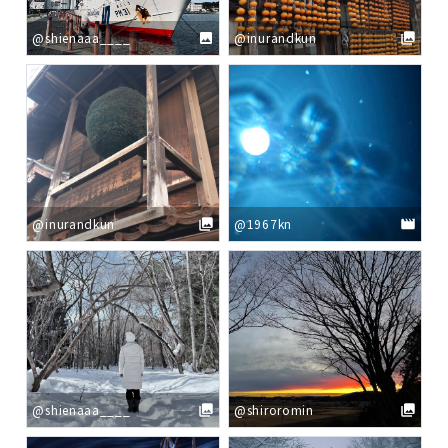
@shienaaa____
@inurandkun
@inurandkun
@1967kn
@shienaaa____
@shiroromin