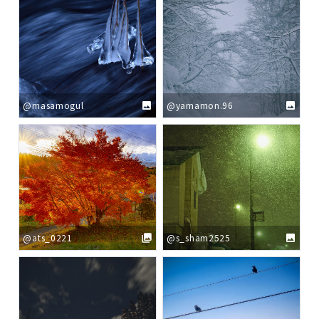
@masamogul
@yamamon.96
@ats_0221
@s_sham2525